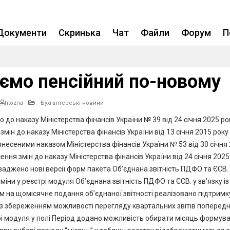
Не приходять квитанції з ДФС?
Документи
Скринька
Чат
Файли
Форум
П
ємо пенсійний по-новому
htozna
Бухгалтерські новини
о до наказу Міністерства фінансів України № 39 від 24 січня 2025 ро
змін до наказу Міністерства фінансів України від 13 січня 2015 року 
внесеними наказом Міністерства фінансів України № 53 від 30 січня
ення змін до наказу Міністерства фінансів України від 24 січня 202
ваджено нові версії форм пакета Об’єднана звітність ПДФО та ЄСВ.
міни у реєстрі модуля Об’єднана звітність ПДФО та ЄСВ: у зв’язку із
 на щомісячне подання об’єднаної звітності реалізовано підтримк
 із збереженням можливості перегляду квартальних звітів попередні
рі модуля у полі Період додано можливість обирати місяць формув