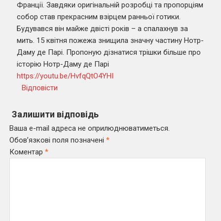
Франції. Завдяки оригінальній розробці та пропорціям
собор став прекрасним взірцем ранньої готики.
Будувався він майже двісті років – а спалахнув за
мить. 15 квітня пожежа знищила значну частину Нотр-
Даму де Парі. Пропоную дізнатися трішки більше про
історію Нотр-Даму де Парі
https://youtu.be/HvfqQtO4YHI
Відповісти
Залишити відповідь
Ваша e-mail адреса не оприлюднюватиметься.
Обов’язкові поля позначені
*
Коментар
*