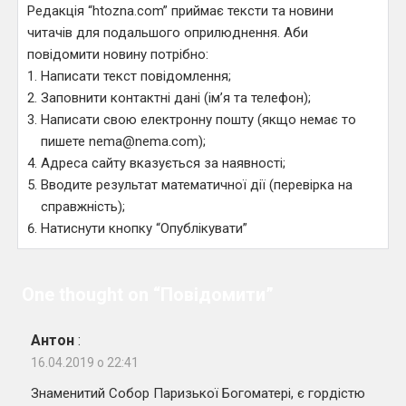
Редакція “htozna.com” приймає тексти та новини
читачів для подальшого оприлюднення. Аби
повідомити новину потрібно:
Написати текст повідомлення;
Заповнити контактні дані (ім’я та телефон);
Написати свою електронну пошту (якщо немає то
пишете nema@nema.com);
Адреса сайту вказується за наявності;
Вводите результат математичної дії (перевірка на
справжність);
Натиснути кнопку “Опублікувати”
One thought on “Повідомити”
Антон
:
16.04.2019 о 22:41
Знаменитий Собор Паризької Богоматері, є гордістю