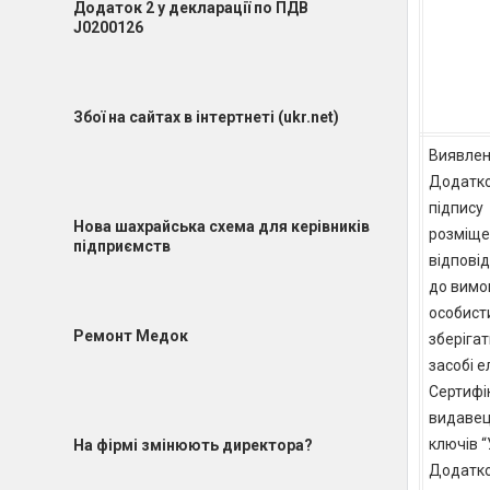
Додаток 2 у декларації по ПДВ
J0200126
Збої на сайтах в інтертнеті (ukr.net)
Виявлен
Додатко
підпису
Нова шахрайська схема для керівників
розміще
підприємств
відпові
до вимог
особист
Ремонт Медок
зберігат
засобі е
Сертифіка
видавец
ключів “
На фірмі змінюють директора?
Додатко