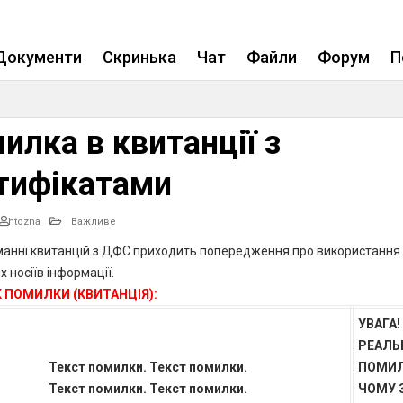
Не приходять квитанції з ДФС?
Документи
Скринька
Чат
Файли
Форум
П
илка в квитанції з
тифікатами
htozna
Важливе
манні квитанцій з ДФС приходить попередження про використання
 носіїв інформації.
 ПОМИЛКИ (КВИТАНЦІЯ):
УВАГА!
РЕАЛЬ
Текст помилки. Текст помилки.
ПОМИ
Текст помилки. Текст помилки.
ЧОМУ З