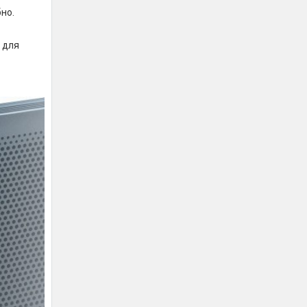
бно.
 для