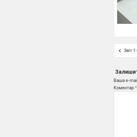
Навігація
Звіт 1
записів
Залишит
Ваша e-mai
Коментар
*