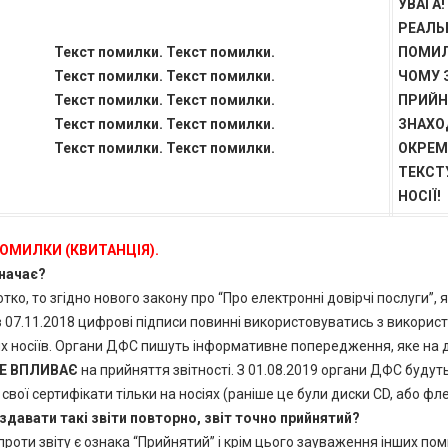
УВАГА!
РЕАЛЬ
Текст помилки. Текст помилки.
ПОМИ
Текст помилки. Текст помилки.
ЧОМУ З
Текст помилки. Текст помилки.
ПРИЙН
Текст помилки. Текст помилки.
ЗНАХО
Текст помилки. Текст помилки.
ОКРЕМ
ТЕКСТ
НОСІЇ!
ПОМИЛКИ (КВИТАНЦІЯ).
начає?
тко, то згідно нового закону про “Про електронні довірчі послуги”, 
з 07.11.2018 цифрові підписи повинні використовуватись з викорис
х носіїв. Органи ДФС пишуть інформативне попередження, яке на 
Е ВПЛИВАЄ
на прийняття звітності. З 01.08.2019 органи ДФС будут
свої сертифікати тільки на носіях (раніше це були диски CD, або фл
здавати такі звіти повторно, звіт точно прийнятий?
роти звіту є ознака “Прийнятий” і крім цього зауваження інших по