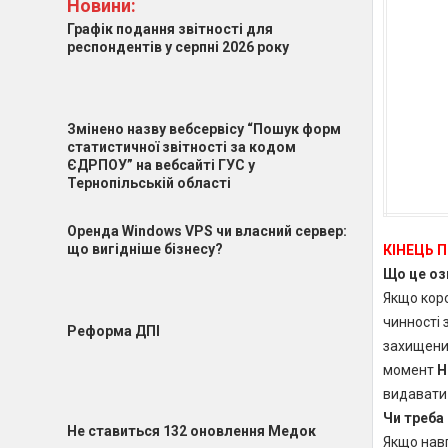
Новини:
Графік подання звітності для
респондентів у серпні 2026 року
Змінено назву вебсервісу “Пошук форм
статистичної звітності за кодом
ЄДРПОУ” на вебсайті ГУС у
Тернопільській області
Оренда Windows VPS чи власний сервер:
що вигідніше бізнесу?
КІНЕЦЬ 
Що це оз
Якщо коро
чинності 
Реформа ДПІ
захищени
момент
Н
видавати 
Чи треба 
Не ставиться 132 оновлення Медок
Якщо навп