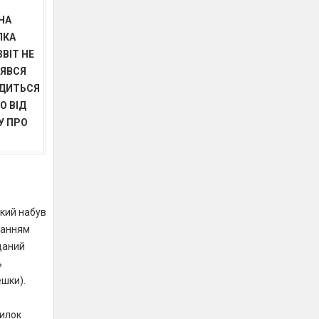
НА
ЛКА
ВІТ НЕ
ЯВСЯ
ДИТЬСЯ
О ВІД
У ПРО
який набув
танням
даний
ь
ешки).
милок