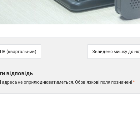
-ПВ (квартальний)
Знайдено мишку до но
и відповідь
l адреса не оприлюднюватиметься.
Обов’язкові поля позначені
*