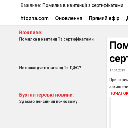
Важливе:
Помилка в квитанції з сертифікатами
Skip
htozna.com
Оновлення
Прямий ефір
to
content
Важливе:
Помилка в квитанції з сертифікатами
Пом
сер
Не приходять квитанції з ДФС?
17.04.2019
При отри
захищених
ПОЧАТОК
Бухгалтерські новини:
Здаємо пенсійний по-новому