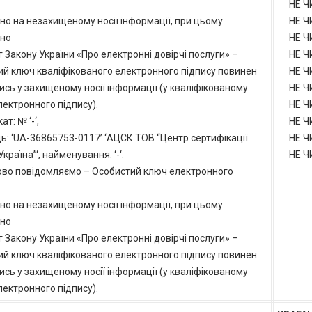
НЕ Ч
но на незахищеному носії інформації, при цьому
НЕ Ч
дно
НЕ Ч
 Закону України «Про електронні довірчі послуги» –
НЕ Ч
ий ключ кваліфікованого електронного підпису повинен
НЕ Ч
ись у захищеному носії інформації (у кваліфікованому
НЕ Ч
лектронного підпису).
НЕ Ч
т: № ‘-‘,
НЕ Ч
ь: ‘UA-36865753-0117’ ‘АЦСК ТОВ “Центр сертифікації
НЕ Ч
Україна”‘, найменування: ‘-‘.
НЕ Ч
во повідомляємо – Особистий ключ електронного
но на незахищеному носії інформації, при цьому
дно
 Закону України «Про електронні довірчі послуги» –
ий ключ кваліфікованого електронного підпису повинен
ись у захищеному носії інформації (у кваліфікованому
лектронного підпису).