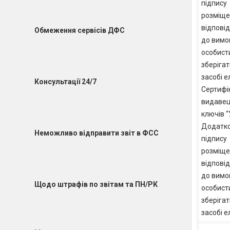
підпису
розміще
відпові
Обмеження сервісів ДФС
до вимог
особист
зберігат
засобі е
Консультації 24/7
Сертифіка
видавец
ключів “
Додатко
Неможливо відправити звіт в ФСС
підпису
розміще
відпові
до вимог
Щодо штрафів по звітам та ПН/РК
особист
зберігат
засобі е