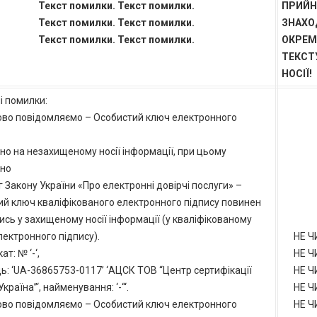
Текст помилки. Текст помилки.
ПРИЙН
Текст помилки. Текст помилки.
ЗНАХО
Текст помилки. Текст помилки.
ОКРЕМ
ТЕКСТ
НОСІЇ!
і помилки:
во повідомляємо – Особистий ключ електронного
но на незахищеному носії інформації, при цьому
дно
 Закону України «Про електронні довірчі послуги» –
ий ключ кваліфікованого електронного підпису повинен
ись у захищеному носії інформації (у кваліфікованому
лектронного підпису).
НЕ Ч
т: № ‘-‘,
НЕ Ч
ь: ‘UA-36865753-0117’ ‘АЦСК ТОВ “Центр сертифікації
НЕ Ч
Україна”‘, найменування: ‘-“‘.
НЕ Ч
во повідомляємо – Особистий ключ електронного
НЕ Ч