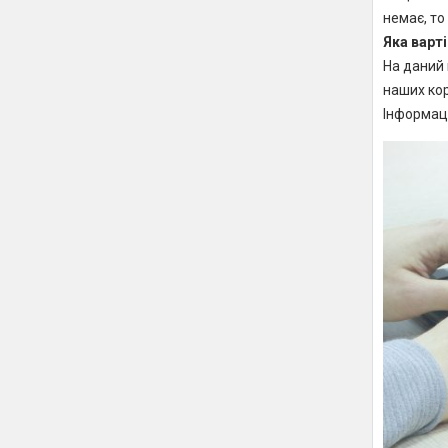
немає, то
Яка варті
На даний 
наших кор
Інформаці