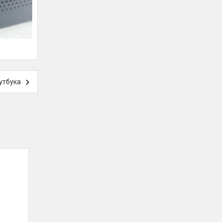
утбука