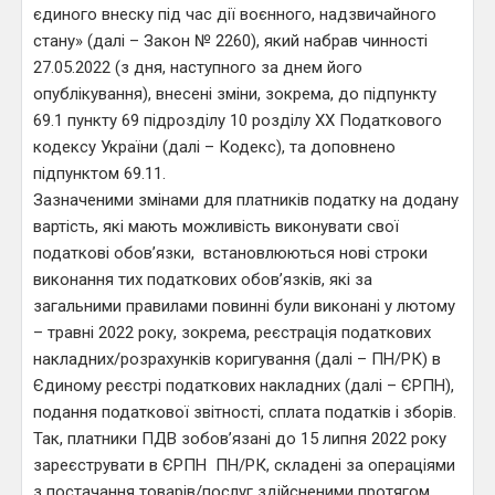
єдиного внеску під час дії воєнного, надзвичайного
стану» (далі – Закон № 2260), який набрав чинності
27.05.2022 (з дня, наступного за днем його
опублікування), внесені зміни, зокрема, до підпункту
69.1 пункту 69 підрозділу 10 розділу ХХ Податкового
кодексу України (далі – Кодекс), та доповнено
підпунктом 69.11.
Зазначеними змінами для платників податку на додану
вартість, які мають можливість виконувати свої
податкові обов’язки, встановлюються нові строки
виконання тих податкових обов’язків, які за
загальними правилами повинні були виконані у лютому
– травні 2022 року, зокрема, реєстрація податкових
накладних/розрахунків коригування (далі – ПН/РК) в
Єдиному реєстрі податкових накладних (далі – ЄРПН),
подання податкової звітності, сплата податків і зборів.
Так, платники ПДВ зобов’язані до 15 липня 2022 року
зареєструвати в ЄРПН ПН/РК, складені за операціями
з постачання товарів/послуг здійсненими протягом