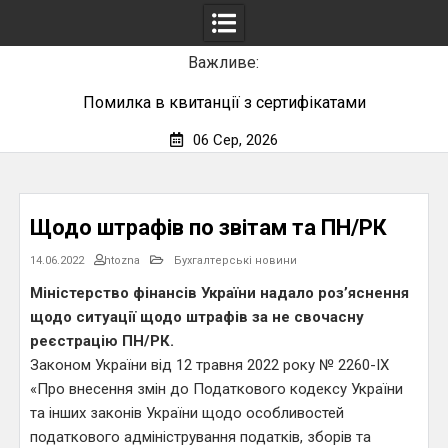
Важливе:
Помилка в квитанції з сертифікатами
06 Сер, 2026
Skip
to
content
Щодо штрафів по звітам та ПН/РК
14.06.2022
htozna
Бухгалтерські новини
Міністерство фінансів України надало роз’яснення
щодо ситуації щодо штрафів за не свочасну
реєстрацію ПН/РК.
Законом України від 12 травня 2022 року № 2260-IX
«Про внесення змін до Податкового кодексу України
та інших законів України щодо особливостей
податкового адміністрування податків, зборів та