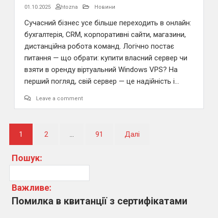
01.10.2025
htozna
Новини
Сучасний бізнес усе більше переходить в онлайн:
бухгалтерія, CRM, корпоративні сайти, магазини,
дистанційна робота команд. Логічно постає
питання — що обрати: купити власний сервер чи
взяти в оренду віртуальний Windows VPS? На
перший погляд, свій сервер — це надійність і…
Leave a comment
Навігація
1
2
…
91
Далі
записів
Пошук:
Важливе:
Помилка в квитанції з сертифікатами